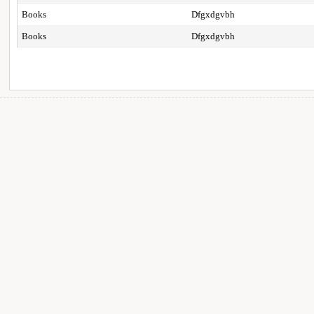
Books
Dfgxdgvbh
Books
Dfgxdgvbh