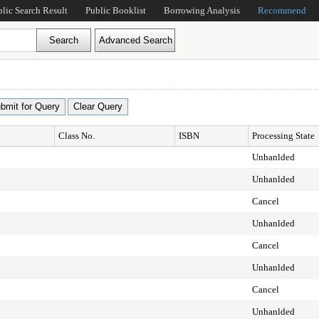
blic Search Result
Public Booklist
Borrowing Analysis
Recommend
Class No.
ISBN
Processing State
Unhanlded
Unhanlded
Cancel
Unhanlded
Cancel
Unhanlded
Cancel
Unhanlded