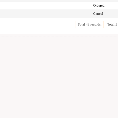
Ordered
Cancel
Total 43 records.
Total 5