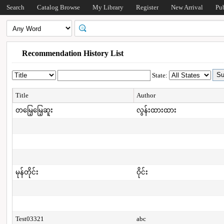
Search
Catalog Browse
My Library
Register
New Arrival
Pu
Recommendation History List
State:
Title
Author
တမြေ့မြေ့ဆူး
လွန်းထားထား
မုန်တိုင်း
ဝိုင်း
Test03321
abc