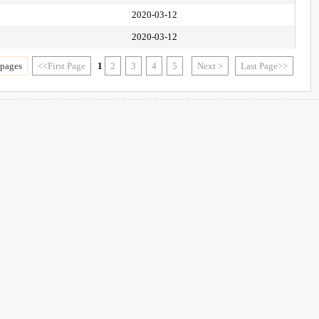
2020-03-12
2020-03-12
 pages
<<First Page
1
2
3
4
5
Next >
Last Page>>