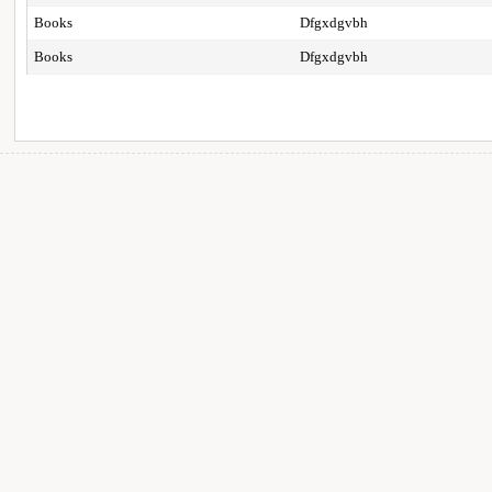
Books
Dfgxdgvbh
Books
Dfgxdgvbh