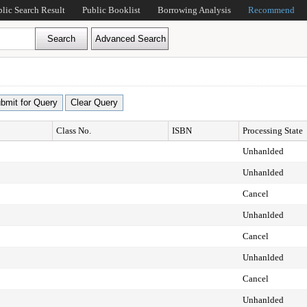
blic Search Result
Public Booklist
Borrowing Analysis
Recommend
Class No.
ISBN
Processing State
Unhanlded
Unhanlded
Cancel
Unhanlded
Cancel
Unhanlded
Cancel
Unhanlded