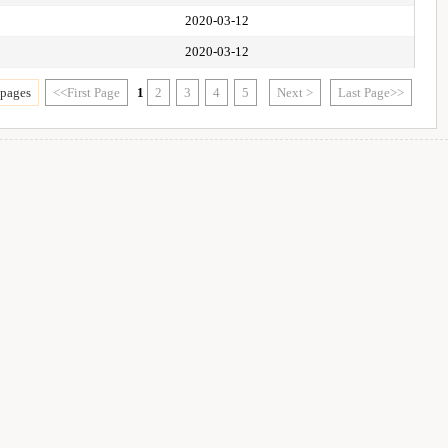
2020-03-12
2020-03-12
 pages
<<First Page
1
2
3
4
5
Next >
Last Page>>