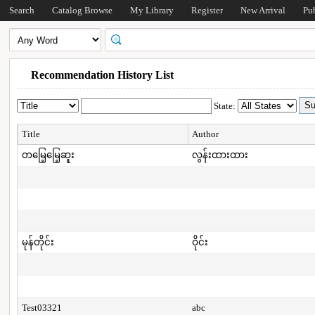
Search
Catalog Browse
My Library
Register
New Arrival
Pu
Recommendation History List
State:
Title
Author
တမြေ့မြေ့ဆူး
လွန်းထားထား
မုန်တိုင်း
ဝိုင်း
Test03321
abc