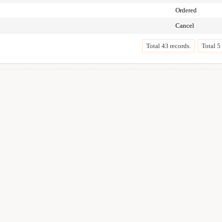
Ordered
Cancel
Total 43 records.
Total 5