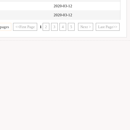
2020-03-12
2020-03-12
 pages
<<First Page
1
2
3
4
5
Next >
Last Page>>