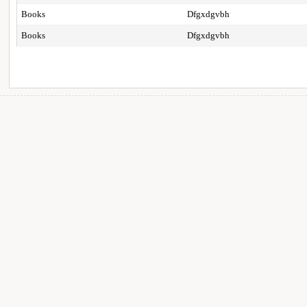
Books
Dfgxdgvbh
Books
Dfgxdgvbh