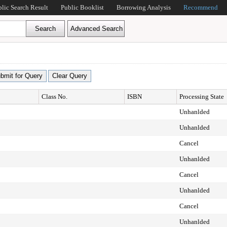
blic Search Result
Public Booklist
Borrowing Analysis
Recommend
Class No.
ISBN
Processing State
Unhanlded
Unhanlded
Cancel
Unhanlded
Cancel
Unhanlded
Cancel
Unhanlded