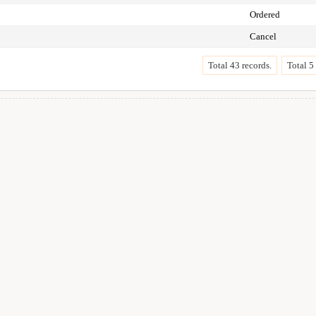
Ordered
Cancel
Total 43 records.
Total 5