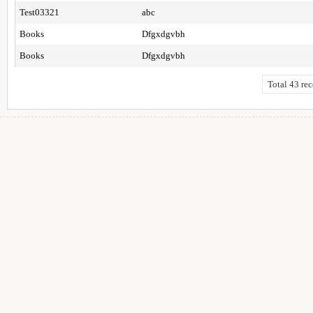
Test03321
abc
Books
Dfgxdgvbh
Books
Dfgxdgvbh
Total 43 rec