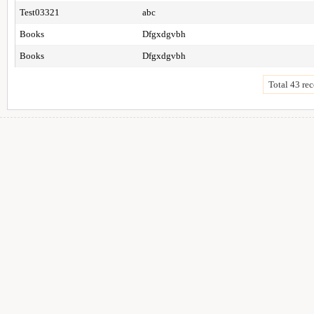
Test03321
abc
Books
Dfgxdgvbh
Books
Dfgxdgvbh
Total 43 rec