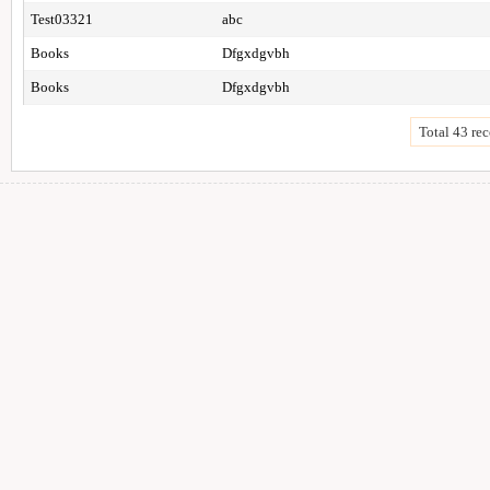
Test03321
abc
Books
Dfgxdgvbh
Books
Dfgxdgvbh
Total 43 rec