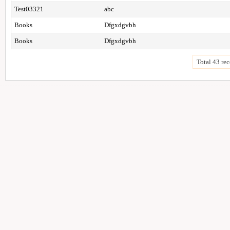
Test03321
abc
Books
Dfgxdgvbh
Books
Dfgxdgvbh
Total 43 rec