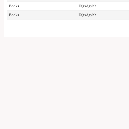
Books
Dfgxdgvbh
Books
Dfgxdgvbh