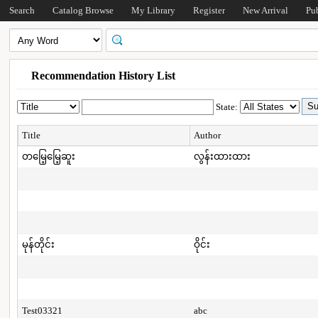
Search
Catalog Browse
My Library
Register
New Arrival
Pu
Recommendation History List
State:
Title
Author
တမြေ့မြေ့ဆူး
လွန်းထားထား
မုန်တိုင်း
ဝိုင်း
Test03321
abc