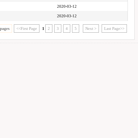
2020-03-12
2020-03-12
 pages
<<First Page
1
2
3
4
5
Next >
Last Page>>