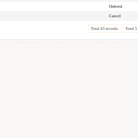
Ordered
Cancel
Total 43 records.
Total 5