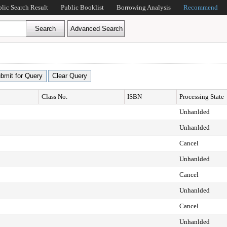
blic Search Result
Public Booklist
Borrowing Analysis
Recommend
Class No.
ISBN
Processing State
Unhanlded
Unhanlded
Cancel
Unhanlded
Cancel
Unhanlded
Cancel
Unhanlded