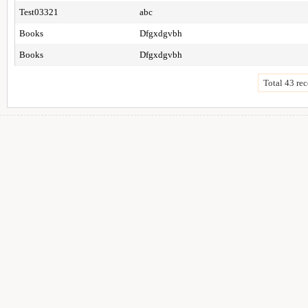
Test03321
abc
Books
Dfgxdgvbh
Books
Dfgxdgvbh
Total 43 rec