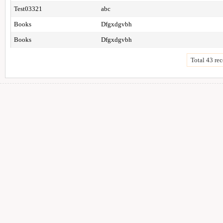
Test03321
abc
Books
Dfgxdgvbh
Books
Dfgxdgvbh
Total 43 rec